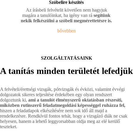
Szóbelire készítés
Az írásbeli felvételit követően nem hagyjuk
magára a tanulóinkat, ha igény van rá
segítünk
nekik felkészülni a szóbeli megmérettetésre is.
bővebben
SZOLGÁLTATÁSAINK
A tanítás minden területét lefedjük
A felvételi/érettségi vizsgák, pótvizsgák és évközi, valamint évvégi
dolgozatok sikeres teljesítése érdekében egy olyan rendszert
dolgoztunk ki,
ami a tanulót élményszerű oktatásban részesíti,
miközben rutinszerű feladatmegoldási képességgel ruházza fel,
hiszen a feladatlapok elkészítésére nem sok idő áll majd a
rendelkezésre. Rendkívül fontos tehát, hogy a vizsgázó diák ne csak
helyesen, hanem a lehető leggyorsabban oldja meg az elé kerülő
teszteket.