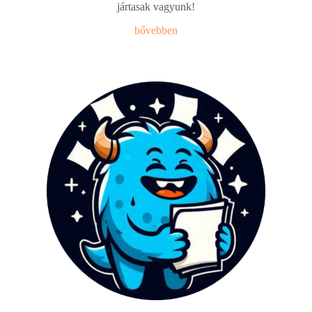
jártasak vagyunk!
bővebben