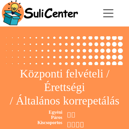
Skip
to
content
Központi felvételi /
Érettségi
/
Általános korrepetálás
Egyéni
🖐🏻
Páros
Kiscsoportos
🖐🏻
🖐🏻