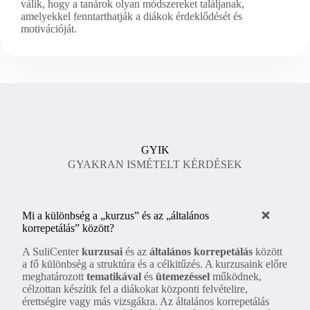
válik, hogy a tanárok olyan módszereket találjanak,
amelyekkel fenntarthatják a diákok érdeklődését és
motivációját.
GYIK
GYAKRAN ISMÉTELT KÉRDÉSEK
Mi a különbség a „kurzus” és az „általános
korrepetálás” között?
A SuliCenter
kurzusai
és az
általános korrepetálás
között
a fő különbség a struktúra és a célkitűzés. A kurzusaink előre
meghatározott
tematikával
és
ütemezéssel
működnek,
célzottan készítik fel a diákokat központi felvételire,
érettségire vagy más vizsgákra. Az általános korrepetálás