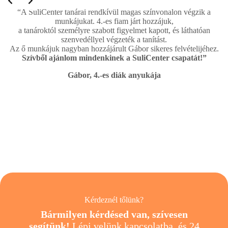
“A SuliCenter tanárai rendkívül magas színvonalon végzik a
munkájukat. 4.-es fiam járt hozzájuk,
a tanároktól személyre szabott figyelmet kapott, és láthatóan
szenvedéllyel végzeték a tanítást.
Az ő munkájuk nagyban hozzájárult Gábor sikeres felvételijéhez.
Szívből ajánlom mindenkinek a SuliCenter csapatát!”
Gábor, 4.-es diák anyukája
Kérdeznél tőlünk?
Bármilyen kérdésed van, szívesen
segítünk!
Lépj velünk kapcsolatba, és 24