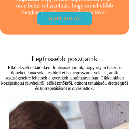
órán belül válaszolunk, hogy minél előbb
megkapd a szükséges információkat.
KAPCSOLAT
Legfrissebb posztjaink
Elkötelezett oktatókként fontosnak tartjuk, hogy olyan hasznos
tippeket, tanácsokat és híreket is megosszunk veletek, amik
segítségetekre lehetnek a gyerekek tanulmányaiban. Cikkeinkben
középiskolai felvételiről, előkészítőkről, otthoni tanulásról, érettségiről
és korrepetálásról is olvashattok.