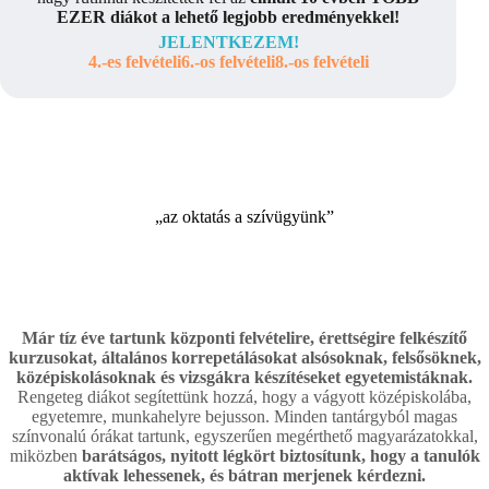
EZER diákot a lehető legjobb eredményekkel!
JELENTKEZEM!
4.-es felvételi
6.-os felvételi
8.-os felvételi
„az oktatás a szívügyünk”
Már tíz éve tartunk központi felvételire, érettségire felkészítő
kurzusokat, általános korrepetálásokat alsósoknak, felsősöknek,
középiskolásoknak és vizsgákra készítéseket egyetemistáknak.
Rengeteg diákot segítettünk hozzá, hogy a vágyott középiskolába,
egyetemre, munkahelyre bejusson. Minden tantárgyból magas
színvonalú órákat tartunk, egyszerűen megérthető magyarázatokkal,
miközben
barátságos, nyitott légkört biztosítunk, hogy a tanulók
aktívak lehessenek, és bátran merjenek kérdezni.