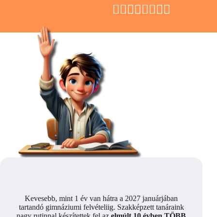
🖐🏻
🖐🏻
🖐🏻
🖐🏻
Kevesebb, mint 1 év van hátra a 2027 januárjában
tartandó gimnáziumi felvételiig. Szakképzett tanáraink
nagy rutinnal készítettek fel az
elmúlt 10 évben TÖBB