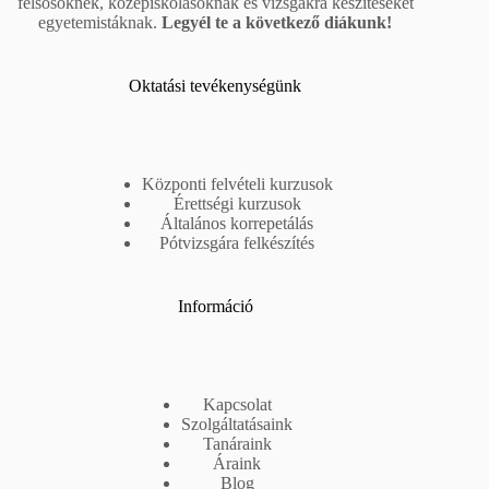
felsősöknek, középiskolásoknak és vizsgákra készítéseket
egyetemistáknak.
Legyél te a következő diákunk!
Oktatási tevékenységünk
Központi felvételi kurzusok
Érettségi kurzusok
Általános korrepetálás
Pótvizsgára felkészítés
Információ
Kapcsolat
Szolgáltatásaink
Tanáraink
Áraink
Blog