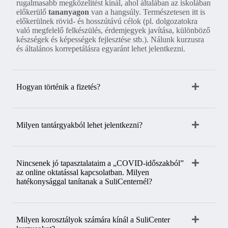
rugalmasabb megközelítést kínál, ahol általában az iskolában
előkerülő
tananyagon
van a hangsúly. Természetesen itt is
előkerülnek rövid- és hosszútávú célok (pl. dolgozatokra
való megfelelő felkészülés, érdemjegyek javítása, különböző
készségek és képességek fejlesztése stb.). Nálunk kurzusra
és általános korrepetálásra egyaránt lehet jelentkezni.
Hogyan történik a fizetés?
Milyen tantárgyakból lehet jelentkezni?
Nincsenek jó tapasztalataim a „COVID-időszakból”
az online oktatással kapcsolatban. Milyen
hatékonysággal tanítanak a SuliCenternél?
Milyen korosztályok számára kínál a SuliCenter