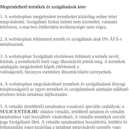
Megrendelhető termékek és szolgáltatások köre
1. A webshopban megjelenített termékeket kizárólag online lehet
megvásárolni. Szolgáltató fizikai üzletet nem üzemeltet, valamint
telefonon, e-mai-ben értékesítési tevékenységet nem végez.
2. A webshopban feltüntetett termék és szolgáltatás árak 0% ÁFÁ-t
tartalmaznak.
3. A webshopban Szolgáltató részletesen feltünteti a termék nevét,
leírását, a termékekről fotót vagy illusztrációt jelenít meg. A termékek
adatlapján megjelenített képek eltérhetnek a
valóságostól, bizonyos esetekben illusztrációként szerepelnek.
4. A webshopban megvásárolható termékek és szolgáltatások lényegi
tulajdonságairól az egyes termékek és szolgáltatások adatlaján található
részletes leírás tartalmaz tájékoztatást.
5. A virtuális (letölthető) tartalmakra vonakozó speciális szabályok: a
SULICENTER.HU
oldalon virtuális, letölthető tartalom és virtuális
tartalomhoz való hozzáférés vásárolható. A virtuális termékek szerzői
joga Szolgáltatót illeti. A virtuális tartalmakhoz hozzáférési, letöltési és
felhasználási jogot kizárólag a tartalmat megvásároló személy vagy