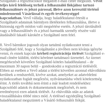
Szolgáltató a regisztrációkor megadott e-mail címre megküldi.
Vevőt
teljes körű felelősség terheli a felhasználói fiókjához tartozó
felhasználónév és jelszó párossal, illetve azon keresztül történő
mindennemű Vásárlással és egyéb tevékenységgel
kapcsolatban.
Vevő vállalja, hogy haladéktalanul értesíti a
Szolgáltatót adatainak bármilyen illetéktelen felhasználása, illetve a
biztonság egyéb módon való megsértése esetén. A jelszó tárolásából
vagy a felhasználónév és a jelszó harmadik személy részére való
átadásából fakadó károkért a Szolgáltató nem felel.
8. Vevő bármikor jogosult olyan tartalmú nyilatkozatot tenni a
Szolgáltató felé, hogy a Szolgáltatást a jövőben nem kívánja igénybe
venni, és ennek kapcsán
kérheti regisztrációja törlését
Szolgáltató e-
mail címére küldött, törlési kérelmet tartalmazó üzenettel. Az üzenet
megérkezését követően Szolgáltató köteles haladéktalanul – de
maximum 30 napon belül – gondoskodni a regisztráció törléséről.
Ebben az esetben a Vevő adatai a törlést követően azonnal eltávolításra
kerülnek a rendszerből, kivéve azokat, amelyeket az adatvédelmi
nyilatkozatban foglalt megőrzési, nyilvántartásba vételi kötelezettség
érint. A törlés továbbá nem érinti a már leadott rendelésekhez
kapcsolódó adatok és dokumentumok megőrzését, és nem
eredményezi ezen adatok törlését. Az eltávolítás után az adatok
visszaállítására többé nincs mód. A törléssel egyidejűleg Szolgáltató
haladéktalanul megszünteti a Vásárló felhasználói fiókját.