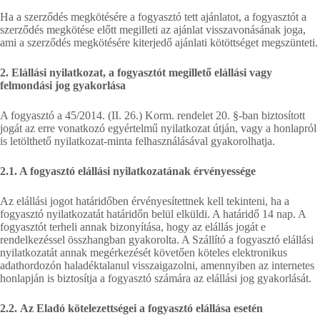
Ha a szerződés megkötésére a fogyasztó tett ajánlatot, a fogyasztót a
szerződés megkötése előtt megilleti az ajánlat visszavonásának joga,
ami a szerződés megkötésére kiterjedő ajánlati kötöttséget megszünteti.
2. Elállási nyilatkozat, a fogyasztót megillető elállási vagy
felmondási jog gyakorlása
A fogyasztó a 45/2014. (II. 26.) Korm. rendelet 20. §-ban biztosított
jogát az erre vonatkozó egyértelmű nyilatkozat útján, vagy a honlapról
is letölthető nyilatkozat-minta felhasználásával gyakorolhatja.
2.1. A fogyasztó elállási nyilatkozatának érvényessége
Az elállási jogot határidőben érvényesítettnek kell tekinteni, ha a
fogyasztó nyilatkozatát határidőn belül elküldi. A határidő 14 nap. A
fogyasztót terheli annak bizonyítása, hogy az elállás jogát e
rendelkezéssel összhangban gyakorolta. A Szállító a fogyasztó elállási
nyilatkozatát annak megérkezését követően köteles elektronikus
adathordozón haladéktalanul visszaigazolni, amennyiben az internetes
honlapján is biztosítja a fogyasztó számára az elállási jog gyakorlását.
2.2. Az Eladó kötelezettségei a fogyasztó elállása esetén