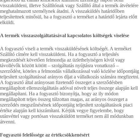
visszaküldeni, illetve Szállítónak vagy Szállító által a termék átvételére
meghatalmazott személynek átadni. A visszaküldés határidőben
teljesítettnek minősül, ha a fogyasztó a terméket a határidő lejárta előtt
elküldi.
A termék visszaszolgáltatásával kapcsolatos költségek viselése
A fogyasztó viseli a termék visszaküldésének költségét. A terméket
Szállító címére kell visszaküldeni. Ha a fogyasztó a teljesítés
megkezdését követően felmondja az üzlethelyiségen kívül vagy
távollévők között kötött – szolgáltatás nyújtásra vonatkozó –
szerződést, köteles a felmondás vállalkozással való közlése időpontjáig
teljesített szolgáltatással arányos díjat a vállalkozás számára megfizetni.
A fogyasztó által arányosan fizetendő összeget a szerződésben
megállapított ellenszolgáltatás adóval növelt teljes összege alapján kell
megállapítani. Ha a fogyasztó bizonyítja, hogy az ily módon
megállapított teljes összeg túlzottan magas, az arányos összeget a
szerződés megszűnésének időpontjáig teljesített szolgáltatások piaci
értéke alapján kell kiszámítani. Kérjük vegye figyelembe, hogy
utánvéttel vagy portósan visszaküldött terméket nem áll módunkban
átvenni.
Fogyasztó felelőssége az értékcsökkenésért