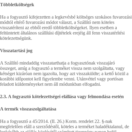
Többletköltségek
Ha a fogyasztó kifejezetten a legkevésbé költséges szokásos fuvarozási
módtól eltérő fuvarozási módot választ, a Szállító nem köteles
visszatéríteni az ebből eredő többletköltségeket. Ilyen esetben a
feltüntetett általános szállítási díjtételek erejéig áll fenn visszatérítési
kötelezettségünk.
Visszatartási jog
A Szállító mindaddig visszatarthatja a fogyasztónak visszajáró
összeget, amíg a fogyasztó a terméket vissza nem szolgáltatta, vagy
kétséget kizáróan nem igazolta, hogy azt visszaküldte; a kettő közül a
korábbi időpontot kell figyelembe venni. Utánvéttel vagy portósan
feladott küldeményeket nem áll módunkban elfogadni.
2.3. A fogyasztó kötelezettségei elállása vagy felmondása esetén
A termék visszaszolgáltatása
Ha a fogyasztó a 45/2014. (II. 26.) Korm. rendelet 22. §-nak
megfelelően eláll a szerződéstől, köteles a terméket haladéktalanul, de
legkésőbb az elállás közlésétől számított tizennégy napon belül