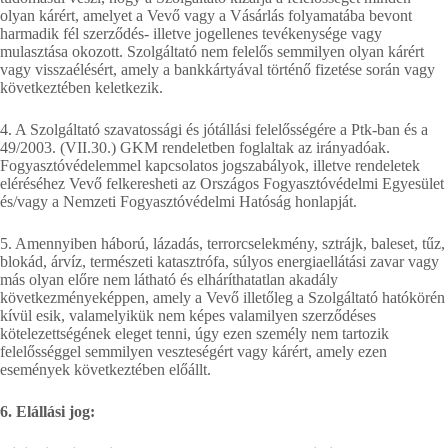
olyan kárért, amelyet a Vevő vagy a Vásárlás folyamatába bevont
harmadik fél szerződés- illetve jogellenes tevékenysége vagy
mulasztása okozott. Szolgáltató nem felelős semmilyen olyan kárért
vagy visszaélésért, amely a bankkártyával történő fizetése során vagy
következtében keletkezik.
4. A Szolgáltató szavatossági és jótállási felelősségére a Ptk-ban és a
49/2003. (VII.30.) GKM rendeletben foglaltak az irányadóak.
Fogyasztóvédelemmel kapcsolatos jogszabályok, illetve rendeletek
eléréséhez Vevő felkeresheti az Országos Fogyasztóvédelmi Egyesület
és/vagy a Nemzeti Fogyasztóvédelmi Hatóság honlapját.
5. Amennyiben háború, lázadás, terrorcselekmény, sztrájk, baleset, tűz,
blokád, árvíz, természeti katasztrófa, súlyos energiaellátási zavar vagy
más olyan előre nem látható és elháríthatatlan akadály
következményeképpen, amely a Vevő illetőleg a Szolgáltató hatókörén
kívül esik, valamelyikük nem képes valamilyen szerződéses
kötelezettségének eleget tenni, úgy ezen személy nem tartozik
felelősséggel semmilyen veszteségért vagy kárért, amely ezen
események következtében előállt.
6.
Elállási jog: