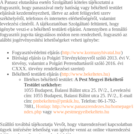
A Panasz elutasítása esetén Szolgáltató köteles tájékoztatni a
fogyasztót, hogy panaszával mely hatóság vagy békéltető testület
eljárását kezdeményezheti, illetve az adott felügyeleti szerv
székhelyéről, telefonos és internetes elérhetőségéről, valamint
levelezési címéről. A tájékoztatóban Szolgáltató feltünteti, hogy
igénybe veszi-e a békéltető testületi eljárást. Amennyiben a fennálló
fogyasztói jogvita tárgyalásos módon nem rendezhető, fogyasztó az
alábbi jogérvényesítési lehetőségeket veheti igénybe:
Fogyasztóvédelmi eljárás (
http://www.kormanyhivatal.hu/
)
Bírósági eljárás (a Polgári Törvénykönyvről szóló 2013. évi V.
törvény, valamint a Polgári Perrendtartásról szóló 2016. évi
CXXX. törvény rendelkezései szerint)
Békéltető testületi eljárás (
http://www.bekeltetes.hu)
Illetékes békéltető testület:
A Pest Megyei Békéltető
Testület székhelye:
1055 Budapest, Balassi Bálint utca 25. IV/2., Levelezési
cím: 1055 Budapest, Balassi Bálint utca 25. IV/2., E-mail
cím:
pmbekelteto@pmkik.hu,
Telefon: 06-1-792-
7881,
Honlap: http://www.panaszrendezes.hu/homepage/i
ndex.php
vagy
www.pestmegyeibekelteto.hu
Szállító továbbá tájékoztatja Vevőt, hogy vitarendezéssel kapcsolatban
ügyek intézésére lehetőség van igénybe venni az online vitarendezési