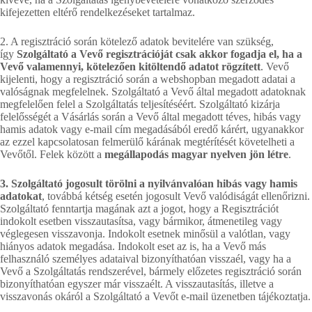
kifejezetten eltérő rendelkezéseket tartalmaz.
2. A regisztráció során kötelező adatok bevitelére van szükség,
így
Szolgáltató a Vevő regisztrációját csak akkor fogadja el, ha a
Vevő valamennyi, kötelezően kitöltendő adatot rögzített
. Vevő
kijelenti, hogy a regisztráció során a webshopban megadott adatai a
valóságnak megfelelnek. Szolgáltató a Vevő által megadott adatoknak
megfelelően felel a Szolgáltatás teljesítéséért. Szolgáltató kizárja
felelősségét a Vásárlás során a Vevő által megadott téves, hibás vagy
hamis adatok vagy e-mail cím megadásából eredő kárért, ugyanakkor
az ezzel kapcsolatosan felmerülő kárának megtérítését követelheti a
Vevőtől. Felek között a
megállapodás magyar nyelven jön létre
.
3. Szolgáltató jogosult törölni a nyilvánvalóan hibás vagy hamis
adatokat
, továbbá kétség esetén jogosult Vevő valódiságát ellenőrizni.
Szolgáltató fenntartja magának azt a jogot, hogy a Regisztrációt
indokolt esetben visszautasítsa, vagy bármikor, átmenetileg vagy
véglegesen visszavonja. Indokolt esetnek minősül a valótlan, vagy
hiányos adatok megadása. Indokolt eset az is, ha a Vevő más
felhasználó személyes adataival bizonyíthatóan visszaél, vagy ha a
Vevő a Szolgáltatás rendszerével, bármely előzetes regisztráció során
bizonyíthatóan egyszer már visszaélt. A visszautasítás, illetve a
visszavonás okáról a Szolgáltató a Vevőt e-mail üzenetben tájékoztatja.