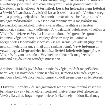
a webshop jobb felső sarokban elhelyezett Kosár gombra kattintást
követően van lehetőség.
A termékek kosárba helyezése nem kötelezi
a Vevőt Vásárlásra.
A vásárlói kosár összeállítása után Vevőnek még
van, a pénzügyi teljesítés után azonban már nincs lehetősége a kosár
utólagos módosítására. A Kosár oldal tartalmazza a megvásárlásra
kiválasztott termékeket, illetve a választható szállítási és fizetési
módokat, valamint azok költségét. A kiválasztás befejezését követően a
Vásárlás befejezését Vevő a Kosár oldalon, a Megrendelés gombra
kattintva véglegesítheti. A véglegesítéshez meg kell adnia a
Megrendelés lebonyolításához szükséges személyes adatait (úgy mint
név, cím, telefonszám, e-mail cím, szállítási cím).
Vevő tudomásul
veszi, hogy a Megrendelés leadása fizetési kötelezettséggel jár.
A
Vásárlás folyamata során a Vevőnek az ellenérték megfizetésén
túlmenő egyéb kötelezettségei nincsenek.
Adatbeviteli hibák javítására a rendelés véglegesítését megelőzően
bármikor, ezt követően a felhasználó regisztrációs felületén vagy e-
mailben a hello@sulicenter.hu címre küldött üzenetben van lehetőség.
3 Fizetés:
Termékek és szolgáltatások webshopban történő vásárlása
bankkáryás vagy banki előre fizetéssel, illetve utánvéttel lehetséges.
Vevő választhat, hogy megrendelése értékét mely módon fizeti meg: