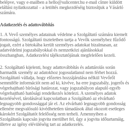
belépve, vagy e-mailben a hello@sulicenter.hu e-mail címre küldött
elállási nyilatkozattal – a letöltés megkezdéséig biztosítjuk a Vásárló
számára.
Adatkezelés és adattovábbítás
1. A Vevő személyes adatainak védelme a Szolgáltató számára kiemelt
fontosságú. Szolgáltató tiszteletben tartja a Vevők személyhez fűződő
jogait, ezért a birtokába került személyes adatokat bizalmasan, az
adatvédelmi jogszabályokkal és nemzetközi ajánlásokkal
összhangban, Adatkezelési tájékoztatójának megfelelően kezeli.
2. Szolgáltató kijelenti, hogy adattovábbítás és adattárolás során
harmadik személy az adatokhoz jogosulatlanul nem férhet hozzá.
Szolgáltató vállalja, hogy előzetes hozzájárulása nélkül Vevőről
semmiféle információt nem ad ki, kivéve, ha erre jogszabály, jogerős és
végrehajtható bírósági határozat, vagy jogszabályon alapuló egyéb
végrehajtható hatósági rendelkezés kötelezi. A személyes adatok
kezelésével, tárolásával kapcsolatban a Szolgáltató az elvárható
legnagyobb gondossággal jár el. Az elvárható legnagyobb gondosság
ellenére megvalósuló kivédhetetlen támadások által okozott esetleges
károkért Szolgáltatót felelősség nem terheli. Amennyiben a
Szolgáltatás kapcsán jogvita merülhet fel, úgy a jogvita időtartamáig,
illetve az igény elévüléséig tart az adatkezelés.