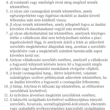
d)
romlandó vagy minőségét rövid ideig megőrző termék
tekintetében;
e)
olyan zárt csomagolású termék tekintetében, amely
egészségvédelmi vagy higiéniai okokból az átadást követő
felbontása után nem küldhető vissza;
f)
olyan termék tekintetében, amely jellegénél fogva az átadást
követően elválaszthatatlanul vegyül más termékkel;
g)
olyan alkoholtartalmú ital tekintetében, amelynek tényleges
értéke a vállalkozás által nem befolyásolható módon a piaci
ingadozásoktól függ, és amelynek áráról a felek az adásvételi
szerződés megkötésekor állapodtak meg, azonban a szerződés
teljesítésére csak a megkötéstől számított harmincadik napot
követően kerül sor;
h)
olyan vállalkozási szerződés esetében, amelynél a vállalkozás
a fogyasztó kifejezett kérésére keresi fel a fogyasztót sürgős
javítási vagy karbantartási munkálatok elvégzése céljából;
i)
lezárt csomagolású hang-, illetve képfelvétel, valamint
számítógépes szoftver példányának adásvétele tekintetében, ha
az átadást követően a fogyasztó a csomagolást felbontotta;
j)
hírlap, folyóirat és időszaki lap tekintetében, az előfizetéses
szerződések kivételével;
k)
nyilvános árverésen megkötött szerződések esetében;
l)
lakáscélú szolgáltatás kivételével szállásnyújtásra irányuló
szerződés, fuvarozás, személygépjármű-kölcsönzés, étkeztetés
vagy szabadidős tevékenységekhez kapcsolódó szolgáltatásra