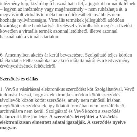
intézmény kap, kizárólag ő használhatja fel, a jogokat harmadik félnek
– legyen az intézmény vagy magánszemély – nem ruházhatja át, a
megvásárolt virtuális terméket nem értékesítheti tovább és nem
hozhatja nyilvánosságra. Virtuális termékek jellegükből adódóan
kizárólag online bankkártyás fizetéssel vásárolhatók meg és a fizetést
követően a virtuális termék azonnal letölthető, illetve azonnal
használható a virtuális tartalom.
6. Amennyiben akciós ár kerül bevezetésre, Szolgáltató teljes körűen
tájékoztatja Felhasználókat az akció időtartamáról és a kedvezmény
érvényesítésének feltételeiről.
Szerződés és elállás
1. Vevő a vásárlással elektronikus szerződést köt Szolgáltatóval. Vevő
tudomásul veszi, hogy az elektronikus módon kötött szerződés
távollevők között kötött szerződés, amely nem minősül írásban
megkötött szerződésnek, így iktatott formában nem hozzáférhető,
archiválásra nem kerül. Szolgáltató és Vevő között a szerződés
határozott időre jön létre.
A szerződés létrejöttét a Vásárlás
elektronikusan elmentett adatai igazolják. A szerződés nyelve
magyar.