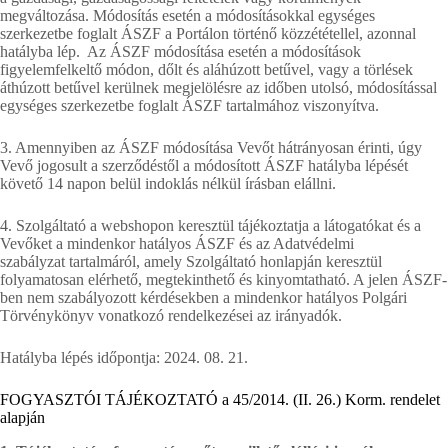
megváltozása. Módosítás esetén a módosításokkal egységes
szerkezetbe foglalt ÁSZF a Portálon történő közzététellel, azonnal
hatályba lép. Az ÁSZF módosítása esetén a módosítások
figyelemfelkeltő módon, dőlt és aláhúzott betűvel, vagy a törlések
áthúzott betűvel kerülnek megjelölésre az időben utolsó, módosítással
egységes szerkezetbe foglalt ÁSZF tartalmához viszonyítva.
3. Amennyiben az ÁSZF módosítása Vevőt hátrányosan érinti, úgy
Vevő jogosult a szerződéstől a módosított ÁSZF hatályba lépését
követő 14 napon belül indoklás nélkül írásban elállni.
4. Szolgáltató a webshopon keresztül tájékoztatja a látogatókat és a
Vevőket a mindenkor hatályos ÁSZF és az Adatvédelmi
szabályzat tartalmáról, amely Szolgáltató honlapján keresztül
folyamatosan elérhető, megtekinthető és kinyomtatható. A jelen ÁSZF-
ben nem szabályozott kérdésekben a mindenkor hatályos Polgári
Törvénykönyv vonatkozó rendelkezései az irányadók.
Hatályba lépés időpontja: 2024. 08. 21.
FOGYASZTÓI TÁJÉKOZTATÓ a 45/2014. (II. 26.) Korm. rendelet
alapján