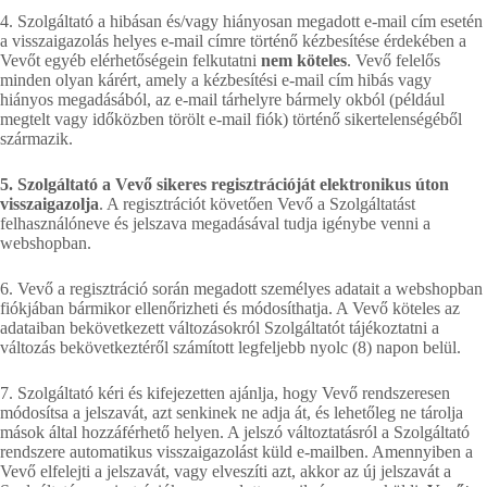
4. Szolgáltató a hibásan és/vagy hiányosan megadott e-mail cím esetén
a visszaigazolás helyes e-mail címre történő kézbesítése érdekében a
Vevőt egyéb elérhetőségein felkutatni
nem köteles
. Vevő felelős
minden olyan kárért, amely a kézbesítési e-mail cím hibás vagy
hiányos megadásából, az e-mail tárhelyre bármely okból (például
megtelt vagy időközben törölt e-mail fiók) történő sikertelenségéből
származik.
5. Szolgáltató a Vevő sikeres regisztrációját elektronikus úton
visszaigazolja
. A regisztrációt követően Vevő a Szolgáltatást
felhasználóneve és jelszava megadásával tudja igénybe venni a
webshopban.
6. Vevő a regisztráció során megadott személyes adatait a webshopban
fiókjában bármikor ellenőrizheti és módosíthatja. A Vevő köteles az
adataiban bekövetkezett változásokról Szolgáltatót tájékoztatni a
változás bekövetkeztéről számított legfeljebb nyolc (8) napon belül.
7. Szolgáltató kéri és kifejezetten ajánlja, hogy Vevő rendszeresen
módosítsa a jelszavát, azt senkinek ne adja át, és lehetőleg ne tárolja
mások által hozzáférhető helyen. A jelszó változtatásról a Szolgáltató
rendszere automatikus visszaigazolást küld e-mailben. Amennyiben a
Vevő elfelejti a jelszavát, vagy elveszíti azt, akkor az új jelszavát a