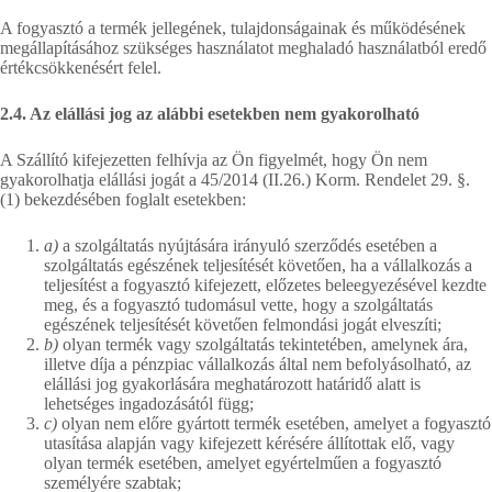
A fogyasztó a termék jellegének, tulajdonságainak és működésének
megállapításához szükséges használatot meghaladó használatból eredő
értékcsökkenésért felel.
2.4. Az elállási jog az alábbi esetekben nem gyakorolható
A Szállító kifejezetten felhívja az Ön figyelmét, hogy Ön nem
gyakorolhatja elállási jogát a 45/2014 (II.26.) Korm. Rendelet 29. §.
(1) bekezdésében foglalt esetekben:
a)
a szolgáltatás nyújtására irányuló szerződés esetében a
szolgáltatás egészének teljesítését követően, ha a vállalkozás a
teljesítést a fogyasztó kifejezett, előzetes beleegyezésével kezdte
meg, és a fogyasztó tudomásul vette, hogy a szolgáltatás
egészének teljesítését követően felmondási jogát elveszíti;
b)
olyan termék vagy szolgáltatás tekintetében, amelynek ára,
illetve díja a pénzpiac vállalkozás által nem befolyásolható, az
elállási jog gyakorlására meghatározott határidő alatt is
lehetséges ingadozásától függ;
c)
olyan nem előre gyártott termék esetében, amelyet a fogyasztó
utasítása alapján vagy kifejezett kérésére állítottak elő, vagy
olyan termék esetében, amelyet egyértelműen a fogyasztó
személyére szabtak;