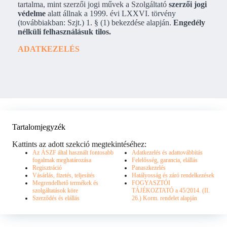
tartalma, mint szerzői jogi művek a Szolgáltató
szerzői jogi
védelme
alatt állnak a 1999. évi LXXVI. törvény
(továbbiakban: Szjt.) 1. § (1) bekezdése alapján.
Engedély
nélküli felhasználásuk tilos.
ADATKEZELÉS
Tartalomjegyzék
Kattints az adott szekció megtekintéséhez:
Az ÁSZF által használt fontosabb
Adatkezelés és adattovábbítás
fogalmak meghatározása
Felelősség, garancia, elállás
Regisztráció
Panaszkezelés
Vásárlás, fizetés, teljesítés
Hatályosság és záró rendelkezések
Megrendelhető termékek és
FOGYASZTÓI
szolgáltatások köre
TÁJÉKOZTATÓ a 45/2014. (II.
Szerződés és elállás
26.) Korm. rendelet alapján