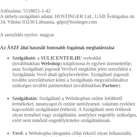
Adószáma: 5518851-1-42
A tárhely-szolgáltató adatai: HOSTINGER Ltd., UAB Švitrigailos str.
34, Vilnius 03230 Lithuania, gdpr@hostinger.com
A szerződés nyelve: magyar
Az ÁSZF által használt fontosabb fogalmak meghatározása
Szolgáltató
: a
SULICENTER.HU
weboldal
(továbbiakban
Webshop
) tulajdonosa és egyben üzemeltetője,
azaz Szolgáltató jogosult Vevővel megkötni jelen szerződést a
Szolgáltatás Vevő általi igénybevételére. Szolgáltató jogosult
további szerződéseket kötni a Szolgáltatás megvalósításához
szükséges további partnerekkel (továbbiakban
Partner
).
Szolgáltatás
: Szolgáltató a Webshopban online letölthető
termékeket, tananyagot és online tanfolyamot, valamint ezekhez
kapcsolódó szolgáltatást értékesít. A Szolgáltató nem értékesít
olyan terméket vagy szolgáltatást, amelyhez engedély szükséges,
ezért nem minősül engedélyköteles szolgáltatásnak.
Vevő
: a Webshopba látogatási céllal érkező olyan felhasználó,