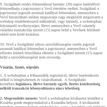
9. Szolgáltató rendes felmondással harminc (30) napos határidővel
felmondhatja a jogviszonyt a Vevő értesítése mellett. Szolgáltató a
jogviszonyt jogosult azonnali hatállyal felmondani, amennyiben a
Vevő bizonyítható módon megzavarja vagy megkísérli megzavarni a
webshop rendeltetésszerű működését, vagy bármely, a webshopban
folytatandó tevékenységet, illetve amennyiben a Vevő valamely
vásárlási tranzakciója tizenöt (15) napon belül a Vevőnek felróható
okból nem kerül lezárásra.
10. Vevő a Szolgáltató súlyos szerződésszegése esetén jogosult
azonnali hatállyal felmondani a jogviszonyt, amennyiben a Vevő
előzetes írásbeli felszólítása ellenére a Szolgáltató tizenöt (15) napon
belül a szerződésszegését nem orvosolja.
Vásárlás, fizetés, teljesítés
1. A webshopban a felhasználók regisztráció, illetve bejelentkezés
nélkül is böngészhetnek és vásárolhatnak. A Szolgáltatás
keretében
foglalásra, illetve bármely egyéb, fizetés kötelezettség
nélküli tranzakció lebonyolítására nincs lehetőség
.
2. Megrendelés menete:
Vevő a webshopban kiválasztot terméket a
Kosárba gomb megnyomásával a Kosarába helyezi. A kiválasztott
termékek mennyiségének módosítására, vagy a kosárból való törlésére