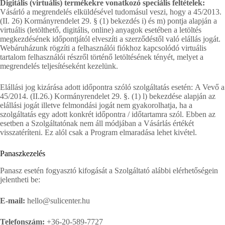
Digitális (virtuális) termékekre vonatkozó speciális feltételek:
Vásárló a megrendelés elküldésével tudomásul veszi, hogy a 45/2013.
(II. 26) Kormányrendelet 29. § (1) bekezdés i) és m) pontja alapján a
virtuális (letölthető, digitális, online) anyagok esetében a letöltés
megkezdésének időpontjától elveszíti a szerződéstől való elállás jogát.
Webáruházunk rögzíti a felhasználói fiókhoz kapcsolódó virtuális
tartalom felhasználói részről történő letöltésének tényét, melyet a
megrendelés teljesítéseként kezelünk.
Elállási jog kizárása adott időpontra szóló szolgáltatás esetén: A Vevő a
45/2014. (II.26.) Kormányrendelet 29. §. (1) l) bekezdése alapján az
elállási jogát illetve felmondási jogát nem gyakorolhatja, ha a
szolgáltatás egy adott konkrét időpontra / időtartamra szól. Ebben az
esetben a Szolgáltatónak nem áll módjában a Vásárlás értékét
visszatéríteni. Ez alól csak a Program elmaradása lehet kivétel.
Panaszkezelés
Panasz esetén fogyasztó kifogását a Szolgáltató alábbi elérhetőségein
jelentheti be:
E-mail:
hello@sulicenter.hu
Telefonszám:
+36-20-589-7727