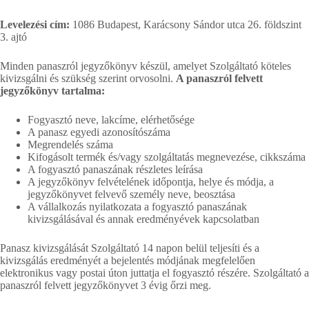
Levelezési cím:
1086 Budapest, Karácsony Sándor utca 26. földszint
3. ajtó
Minden panaszról jegyzőkönyv készül, amelyet Szolgáltató köteles
kivizsgálni és szükség szerint orvosolni.
A panaszról felvett
jegyzőkönyv tartalma:
Fogyasztó neve, lakcíme, elérhetősége
A panasz egyedi azonosítószáma
Megrendelés száma
Kifogásolt termék és/vagy szolgáltatás megnevezése, cikkszáma
A fogyasztó panaszának részletes leírása
A jegyzőkönyv felvételének időpontja, helye és módja, a
jegyzőkönyvet felvevő személy neve, beosztása
A vállalkozás nyilatkozata a fogyasztó panaszának
kivizsgálásával és annak eredményévek kapcsolatban
Panasz kivizsgálását Szolgáltató 14 napon belül teljesíti és a
kivizsgálás eredményét a bejelentés módjának megfelelően
elektronikus vagy postai úton juttatja el fogyasztó részére. Szolgáltató a
panaszról felvett jegyzőkönyvet 3 évig őrzi meg.