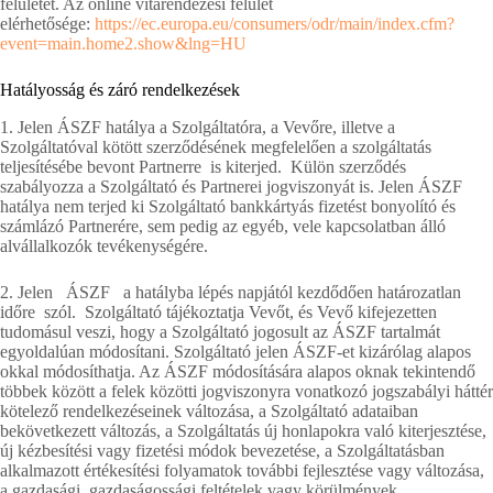
felületet. Az online vitarendezési felület
elérhetősége:
https://ec.europa.eu/consumers/odr/main/index.cfm?
event=main.home2.show&lng=HU
Hatályosság és záró rendelkezések
1. Jelen ÁSZF hatálya a Szolgáltatóra, a Vevőre, illetve a
Szolgáltatóval kötött szerződésének megfelelően a szolgáltatás
teljesítésébe bevont Partnerre is kiterjed. Külön szerződés
szabályozza a Szolgáltató és Partnerei jogviszonyát is. Jelen ÁSZF
hatálya nem terjed ki Szolgáltató bankkártyás fizetést bonyolító és
számlázó Partnerére, sem pedig az egyéb, vele kapcsolatban álló
alvállalkozók tevékenységére.
2. Jelen ÁSZF a hatályba lépés napjától kezdődően határozatlan
időre szól. Szolgáltató tájékoztatja Vevőt, és Vevő kifejezetten
tudomásul veszi, hogy a Szolgáltató jogosult az ÁSZF tartalmát
egyoldalúan módosítani. Szolgáltató jelen ÁSZF-et kizárólag alapos
okkal módosíthatja. Az ÁSZF módosítására alapos oknak tekintendő
többek között a felek közötti jogviszonyra vonatkozó jogszabályi háttér
kötelező rendelkezéseinek változása, a Szolgáltató adataiban
bekövetkezett változás, a Szolgáltatás új honlapokra való kiterjesztése,
új kézbesítési vagy fizetési módok bevezetése, a Szolgáltatásban
alkalmazott értékesítési folyamatok további fejlesztése vagy változása,
a gazdasági, gazdaságossági feltételek vagy körülmények