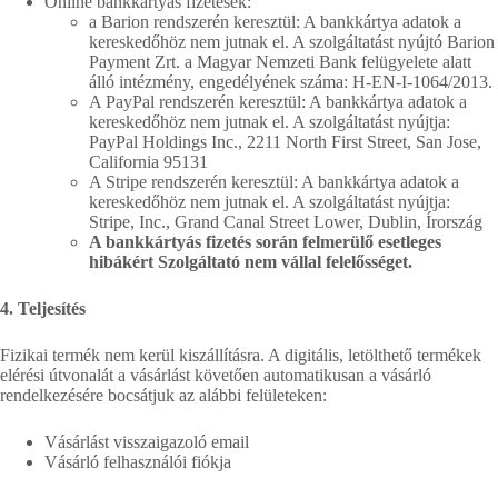
Online bankkártyás fizetések:
a Barion rendszerén keresztül: A bankkártya adatok a
kereskedőhöz nem jutnak el. A szolgáltatást nyújtó Barion
Payment Zrt. a Magyar Nemzeti Bank felügyelete alatt
álló intézmény, engedélyének száma: H-EN-I-1064/2013.
A PayPal rendszerén keresztül: A bankkártya adatok a
kereskedőhöz nem jutnak el. A szolgáltatást nyújtja:
PayPal Holdings Inc., 2211 North First Street, San Jose,
California 95131
A Stripe rendszerén keresztül: A bankkártya adatok a
kereskedőhöz nem jutnak el. A szolgáltatást nyújtja:
Stripe, Inc., Grand Canal Street Lower, Dublin, Írország
A bankkártyás fizetés során felmerülő esetleges
hibákért Szolgáltató nem vállal felelősséget.
4. Teljesítés
Fizikai termék nem kerül kiszállításra. A digitális, letölthető termékek
elérési útvonalát a vásárlást követően automatikusan a vásárló
rendelkezésére bocsátjuk az alábbi felületeken:
Vásárlást visszaigazoló email
Vásárló felhasználói fiókja