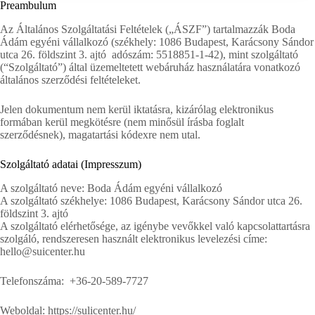
Preambulum
Az Általános Szolgáltatási Feltételek („ÁSZF”) tartalmazzák Boda
Ádám egyéni vállalkozó (székhely: 1086 Budapest, Karácsony Sándor
utca 26. földszint 3. ajtó adószám: 5518851-1-42), mint szolgáltató
(“Szolgáltató”) által üzemeltetett webáruház használatára vonatkozó
általános szerződési feltételeket.
Jelen dokumentum nem kerül iktatásra, kizárólag elektronikus
formában kerül megkötésre (nem minősül írásba foglalt
szerződésnek), magatartási kódexre nem utal.
Szolgáltató adatai (Impresszum)
A szolgáltató neve: Boda Ádám egyéni vállalkozó
A szolgáltató székhelye: 1086 Budapest, Karácsony Sándor utca 26.
földszint 3. ajtó
A szolgáltató elérhetősége, az igénybe vevőkkel való kapcsolattartásra
szolgáló, rendszeresen használt elektronikus levelezési címe:
hello@suicenter.hu
Telefonszáma: +36-20-589-7727
Weboldal: https://sulicenter.hu/