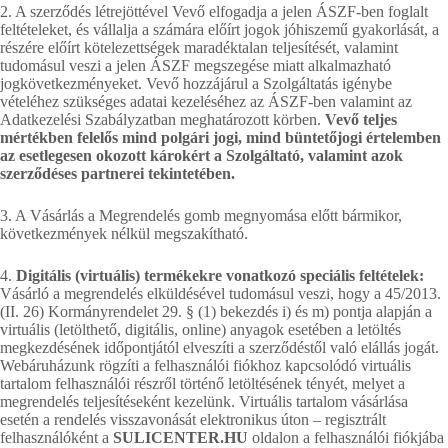
2. A szerződés létrejöttével Vevő elfogadja a jelen ÁSZF-ben foglalt
feltételeket, és vállalja a számára előírt jogok jóhiszemű gyakorlását, a
részére előírt kötelezettségek maradéktalan teljesítését, valamint
tudomásul veszi a jelen ÁSZF megszegése miatt alkalmazható
jogkövetkezményeket. Vevő hozzájárul a Szolgáltatás igénybe
vételéhez szükséges adatai kezeléséhez az ÁSZF-ben valamint az
Adatkezelési Szabályzatban meghatározott körben.
Vevő teljes
mértékben felelős mind polgári jogi, mind büntetőjogi értelemben
az esetlegesen okozott károkért a Szolgáltató, valamint azok
szerződéses partnerei tekintetében.
3. A Vásárlás a Megrendelés gomb megnyomása előtt bármikor,
következmények nélkül megszakítható.
4.
Digitális (virtuális) termékekre vonatkozó speciális feltételek:
Vásárló a megrendelés elküldésével tudomásul veszi, hogy a 45/2013.
(II. 26) Kormányrendelet 29. § (1) bekezdés i) és m) pontja alapján a
virtuális (letölthető, digitális, online) anyagok esetében a letöltés
megkezdésének időpontjától elveszíti a szerződéstől való elállás jogát.
Webáruházunk rögzíti a felhasználói fiókhoz kapcsolódó virtuális
tartalom felhasználói részről történő letöltésének tényét, melyet a
megrendelés teljesítéseként kezelünk. Virtuális tartalom vásárlása
esetén a rendelés visszavonását elektronikus úton – regisztrált
felhasználóként a
SULICENTER.HU
oldalon a felhasználói fiókjába