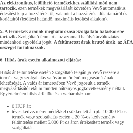
Az elektronikus, letölthető termékekhez szállítási mód nem
tartozik,
ezen termékek megvásárlását követően Vevő automatikus
értesítést kap a hozzáférésről, valamint a hozzáférés időtartamáról és
korlátairól (letöltési határidő, maximális letöltési alkalom).
5. A termékek árának meghatározása Szolgáltató hatáskörébe
tartozik.
Szolgáltató fenntartja az azonnali hatályú árváltoztatás
mindenkori egyoldalú jogát.
A feltüntetett árak bruttó árak, az ÁFA
összegét tartalmazzák.
6. Hibás árak esetén alkalmazott eljárás:
Hibás ár feltüntetése esetén Szolgáltató felajánlja Vevő részére a
termék vagy szolgáltatás valós áron történő megvásárlásának
lehetőségét. A valós ár ismeretében Vevő jogosult a termék
megvásárlásától elállni minden hátrányos jogkövetkezmény nélkül.
Egyértelműen hibás árfeltütetés a webáruházban:
0 HUF ár;
téves kedvezmény mértékkel csökkentett ár (pl.: 10.000 Ft-os
termék vagy szolgáltatás esetén a 20 %-os kedvezmény
feltüntetése mellett 5.000 Ft-os áron értékesített termék vagy
szolgáltatás.