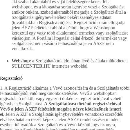
aki szabad akaratából és saját felelősségére keresi fel a
webshopot, és a látogatása során igénybe veszi a Szolgáltatást,
amikor önként, szabad akaratából megadja a Szolgáltató által a
Szolgáltatás igénybevételéhez bekért személyes adatait
(továbbiakban
Regisztráció
) és a Regisztráció során elfogadja
jelen ÁSZF feltételeit abból a célból, hogy a Webshopon
keresztül egy vagy több alkalommal terméket vagy szolgáltatást
vásároljon. A Portálra látogatási céllal érkező, de terméket vagy
szolgáltatást nem vásárló felhasználóra jelen ÁSZF nem
vonatkozik.
Webshop
: a Szolgáltató tulajdonában lévő és általa működtetett
SULICENTER.HU
internetes weboldal.
Regisztráció
1. A Regisztráció alkalmas a Vevő azonosítására és a Szolgáltatás többi
felhasználójától való megkülönböztetésére. Vevő a webshopban
regisztráció nélkül, vagy egyszeri önkéntes regisztrációjával veheti
igénybe a Szolgáltatást.
A Szolgáltatásra történő regisztrációval
Vevő a jelen ÁSZF feltételeit magára nézve kötelezőnek ismeri
el.
Jelen ÁSZF a Szolgáltatás igénybevételére vonatkozó szerződés
elválaszthatatlan részét képezi. Jelen ÁSZF rendelkezései minden
esetben irányadók a Szolgáltató és a Vevő közötti jogviszonyra,
kivéve, ha a Szolgáltatás igénybevételére vonatkozó szerződés