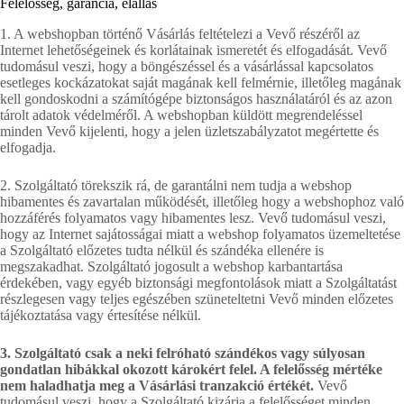
Felelősség, garancia, elállás
1. A webshopban történő Vásárlás feltételezi a Vevő részéről az
Internet lehetőségeinek és korlátainak ismeretét és elfogadását. Vevő
tudomásul veszi, hogy a böngészéssel és a vásárlással kapcsolatos
esetleges kockázatokat saját magának kell felmérnie, illetőleg magának
kell gondoskodni a számítógépe biztonságos használatáról és az azon
tárolt adatok védelméről. A webshopban küldött megrendeléssel
minden Vevő kijelenti, hogy a jelen üzletszabályzatot megértette és
elfogadja.
2. Szolgáltató törekszik rá, de garantálni nem tudja a webshop
hibamentes és zavartalan működését, illetőleg hogy a webshophoz való
hozzáférés folyamatos vagy hibamentes lesz. Vevő tudomásul veszi,
hogy az Internet sajátosságai miatt a webshop folyamatos üzemeltetése
a Szolgáltató előzetes tudta nélkül és szándéka ellenére is
megszakadhat. Szolgáltató jogosult a webshop karbantartása
érdekében, vagy egyéb biztonsági megfontolások miatt a Szolgáltatást
részlegesen vagy teljes egészében szüneteltetni Vevő minden előzetes
tájékoztatása vagy értesítése nélkül.
3. Szolgáltató csak a neki felróható szándékos vagy súlyosan
gondatlan hibákkal okozott károkért felel. A felelősség mértéke
nem haladhatja meg a Vásárlási tranzakció értékét.
Vevő
tudomásul veszi, hogy a Szolgáltató kizárja a felelősséget minden