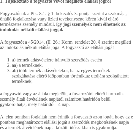
1. Tájékoztató a fogyasztó vevőt megillető elállási jogról
Fogyasztónak a Ptk. 8:1. § 1. bekezdés 3. pontja szerint a szakmája,
önálló foglalkozása vagy üzleti tevékenysége körén kívül eljáró
természetes személy minősül, így
jogi személyek nem élhetnek az
indokolás nélküli elállási joggal.
A fogyasztót a 45/2014. (II. 26.) Korm. rendelet 20. § szerint megilleti
az indokolás nélküli elállás joga. A fogyasztó az elállási jogát
a) termék adásvételére irányuló szerződés esetén
aa) a terméknek,
ab) több termék adásvételekor, ha az egyes termékek
szolgáltatása eltérő időpontban történik,az utoljára szolgáltatott
terméknek,
a fogyasztó vagy az általa megjelölt, a fuvarozótól eltérő harmadik
személy általi átvételének napjától számított határidőn belül
gyakorolhatja, mely határidő 14 nap.
A jelen pontban foglaltak nem érintik a fogyasztó azon jogát, hogy az e
pontban meghatározott elállási jogát a szerződés megkötésének napja
és a termék átvételének napja közötti időszakban is gyakorolja.