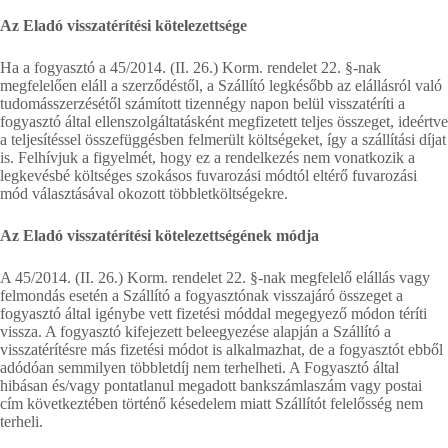
Az Eladó visszatérítési kötelezettsége
Ha a fogyasztó a 45/2014. (II. 26.) Korm. rendelet 22. §-nak
megfelelően eláll a szerződéstől, a Szállító legkésőbb az elállásról való
tudomásszerzésétől számított tizennégy napon belül visszatéríti a
fogyasztó által ellenszolgáltatásként megfizetett teljes összeget, ideértve
a teljesítéssel összefüggésben felmerült költségeket, így a szállítási díjat
is. Felhívjuk a figyelmét, hogy ez a rendelkezés nem vonatkozik a
legkevésbé költséges szokásos fuvarozási módtól eltérő fuvarozási
mód választásával okozott többletköltségekre.
Az Eladó visszatérítési kötelezettségének módja
A 45/2014. (II. 26.) Korm. rendelet 22. §-nak megfelelő elállás vagy
felmondás esetén a Szállító a fogyasztónak visszajáró összeget a
fogyasztó által igénybe vett fizetési móddal megegyező módon téríti
vissza. A fogyasztó kifejezett beleegyezése alapján a Szállító a
visszatérítésre más fizetési módot is alkalmazhat, de a fogyasztót ebből
adódóan semmilyen többletdíj nem terhelheti. A Fogyasztó által
hibásan és/vagy pontatlanul megadott bankszámlaszám vagy postai
cím következtében történő késedelem miatt Szállítót felelősség nem
terheli.