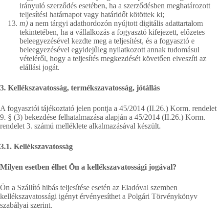
irányuló szerződés esetében, ha a szerződésben meghatározott
teljesítési határnapot vagy határidőt kötöttek ki;
m)
a nem tárgyi adathordozón nyújtott digitális adattartalom
tekintetében, ha a vállalkozás a fogyasztó kifejezett, előzetes
beleegyezésével kezdte meg a teljesítést, és a fogyasztó e
beleegyezésével egyidejűleg nyilatkozott annak tudomásul
vételéről, hogy a teljesítés megkezdését követően elveszíti az
elállási jogát.
3. Kellékszavatosság, termékszavatosság, jótállás
A fogyasztói tájékoztató jelen pontja a 45/2014 (II.26.) Korm. rendelet
9. § (3) bekezdése felhatalmazása alapján a 45/2014 (II.26.) Korm.
rendelet 3. számú melléklete alkalmazásával készült.
3.1. Kellékszavatosság
Milyen esetben élhet Ön a kellékszavatossági jogával?
Ön a Szállító hibás teljesítése esetén az Eladóval szemben
kellékszavatossági igényt érvényesíthet a Polgári Törvénykönyv
szabályai szerint.