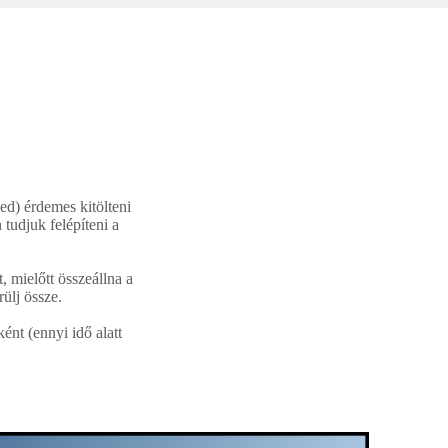
sed) érdemes kitölteni
 tudjuk felépíteni a
 mielőtt összeállna a
rülj össze.
ént (ennyi idő alatt