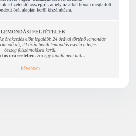
ünk a fizetendő összegről, amely az adott hónap megtartott
ndott) órái alapján kerül kiszámításra.

LEMONDÁSI FELTÉTELEK
Az órakezdés előtt legalább 24 órával történő lemondás
rítendő díj, 24 órán belüli lemondás esetén a teljes
összeg felszámolásra kerül.
rtos óra esetében
:
Ha egy tanuló nem tud…
bővebben