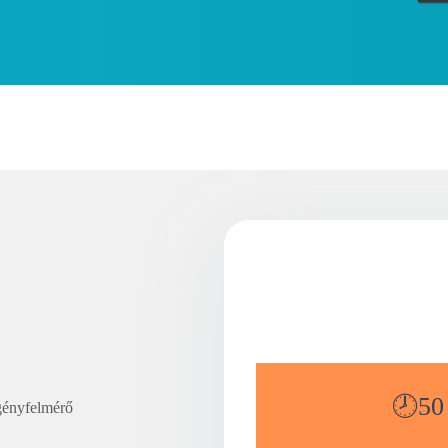
🕗50 
igényfelmérő