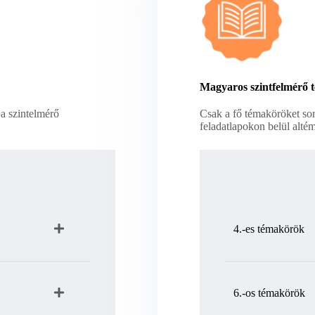
Magyaros szintfelmérő t
 a szintelmérő
Csak a fő témaköröket soro
feladatlapokon belül alté
4.-es témakörök
6.-os témakörök