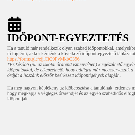
IDŐPONT-EGYEZTETÉS
Ha a tanuló már rendelkezik olyan szabad időpontokkal, amelyek
rá fog érni, akkor kérnénk a következő időpont-egyeztető táblázatot 
https://forms.gle/ejjiCiC9PvMkbC356
*Ez később (pl. az iskolai órarend ismeretében) kiegészíthető egyéb
időpontokkal, de elképzelhető, hogy addigra már megszervezzük a 
óráját a hozzánk először beérkezett időpontigények alapján.
Ha még nagyon képlékeny az időbeosztása a tanulónak, érdemes m
hogy megkapja a végleges órarendjét és az egyéb szabadidős elfogl
időpontjait.