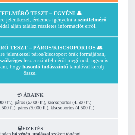
NTFELMÉRŐ TESZT – EGYÉNI 👤
ire jelentkezel, érdemes igényelni a
szintfelmérő
ldal alján találsz részletes információt erről.
RŐ TESZT – PÁROS/KISCSOPORTOS 👥
ire jelentkezel páros/kiscsoport órák formájában,
szükséges
lesz a szintfelmérőt megírnod, ugyanis
ítani, hogy
hasonló tudásszintű
tanulóval kerülj
össze.
💳
ÁRAINK
00 ft.), páros (6.000 ft.), kiscsoportos (4.500 ft.)
.500 ft.), páros (5.000 ft.), kiscsoportos (4.500 ft.)
🛒FIZETÉS
minden
hó végén
,
utalással
szokott történni.