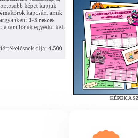
gpontosabb képet kapjuk
 témakörök kapcsán, amik
tárgyanként
3-3 részes
it a tanulónak egyedül kell
kiértékelésnek díja:
4.500
KÉPEK A 