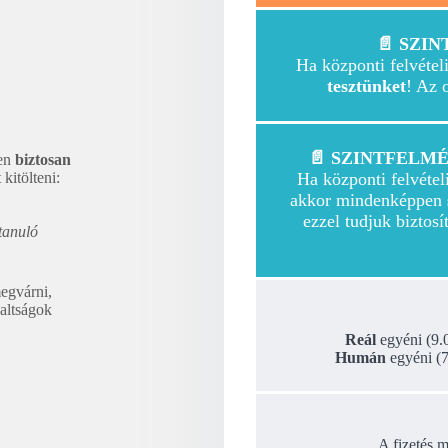
📄 SZI
Ha központi felvétel
tesztünket
! Az o
📄 SZINTFELMÉ
ben
biztosan
kitölteni:
Ha központi felvétel
akkor mindenképpen
ezzel tudjuk biztos
tanuló
egvárni,
altságok
Reál
egyéni (9.0
Humán
egyéni (7
A fizetés 