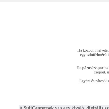
Ha központi felvételi
egy
szintfelmérő t
Ha
páros/csoportos
csoport, 
Egyéni és páros/kis
A
SuliCenternek
van egy kiváló,
digitális 