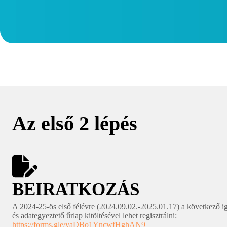
Az első 2 lépés
BEIRATKOZÁS
A 2024-25-ös első félévre (2024.09.02.-2025.01.17) a következő 
és adategyeztető űrlap kitöltésével lehet regisztrálni:
https://forms.gle/yaDBo1YncwfHghA
N9