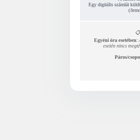
Egy digitális számlát küld
(/lemo

Egyéni óra esetében
:
esetén nincs megté
Páros/csopo