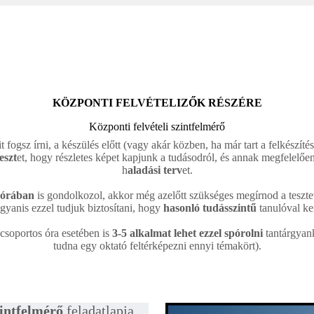
KÖZPONTI FELVÉTELIZŐK RÉSZÉRE
Központi felvételi szintfelmérő
t fogsz írni, a készülés előtt (vagy akár közben, ha már tart a felkészíté
eszt
et, hogy részletes képet kapjunk a tudásodról, és annak megfelelően
h
aladási terv
et.
 órában
is gondolkozol, akkor még azelőtt szükséges megírnod a tesztet,
ugyanis ezzel tudjuk biztosítani, hogy
hasonló tudásszintű
tanulóval ke
csoportos óra esetében is
3-5 alkalmat lehet ezzel spórolni
tantárgyank
tudna egy oktató feltérképezni ennyi témakört).
szintfelmérő
feladatlapja,