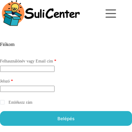
Skip
to
content
Fiókom
Kötelező
Felhasználónév vagy Email cím
*
Kötelező
Jelszó
*
Emlékezz rám
Belépés